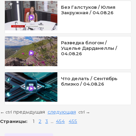
Без Галстуков / Юлия
Закружная / 04.08.26
Разведка блогом /
Ущелье Дарданеллы /
04.08.26
Что делать / Сентябрь
близко / 04.08.26
предыдущая
следующая
←
→
ctrl
ctrl
Страницы:
1
2
3
...
454
455