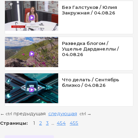
Без Галстуков / Юлия
Закружная / 04.08.26
Разведка блогом /
Ущелье Дарданеллы /
04.08.26
Что делать / Сентябрь
близко / 04.08.26
предыдущая
следующая
←
→
ctrl
ctrl
Страницы:
1
2
3
...
454
455