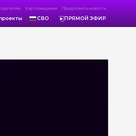
модателям
Карта вещания
Предложить новость
проекты
СВО
ПРЯМОЙ ЭФИР