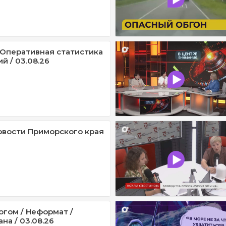
/ Оперативная статистика
й / 03.08.26
овости Приморского края
огом / Неформат /
на / 03.08.26