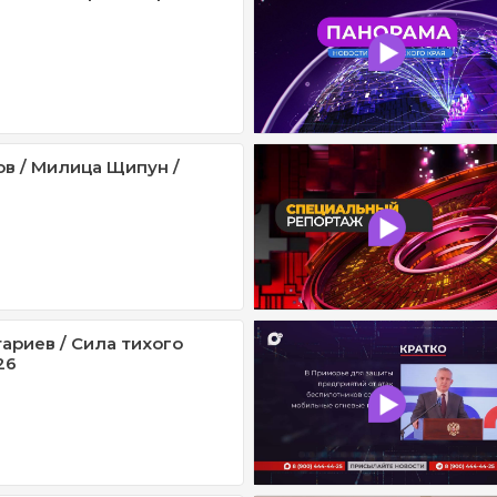
ов / Милица Щипун /
ариев / Сила тихого
26