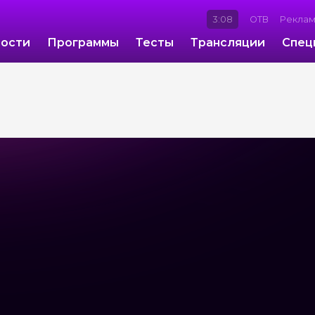
3:09
ОТВ
Рекла
ости
Программы
Тесты
Трансляции
Спец