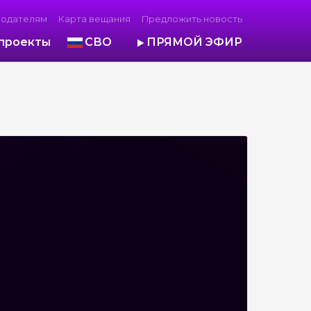
модателям
Карта вещания
Предложить новость
проекты
СВО
ПРЯМОЙ ЭФИР