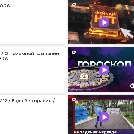
08.26
 / О приёмной кампании
8.26
12 / Езда без правил /