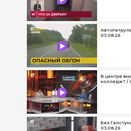
Автопатруль1
03.08.26
В центре вни
колледж? / 
Без Галстуко
03.08.26