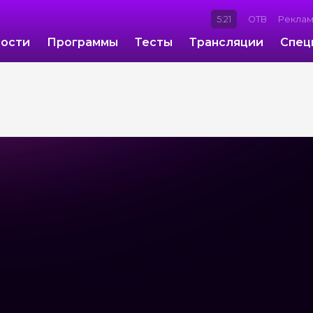
5:21
ОТВ
Рекла
ости
Программы
Тесты
Трансляции
Спец