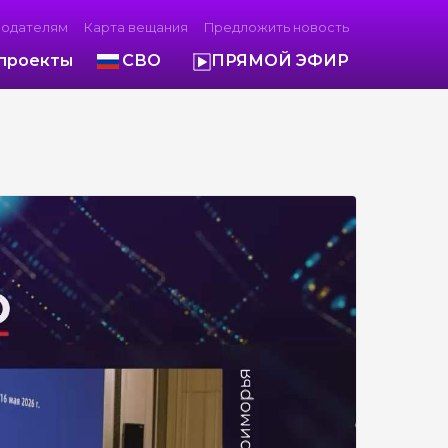
модателям
Карта вещания
Предложить новость
проекты
СВО
ПРЯМОЙ ЭФИР