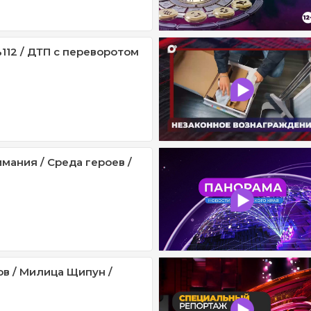
112 / ДТП с переворотом
мания / Среда героев /
ов / Милица Щипун /