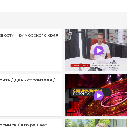
овости Приморского края
рить / День строителя /
оримся / Кто решает