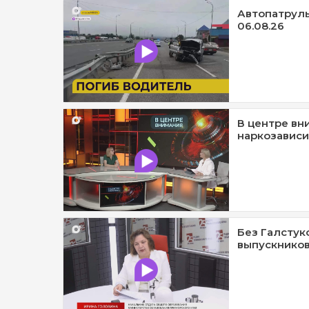
Автопатруль1
06.08.26
В центре вн
наркозависи
Без Галстук
выпускников