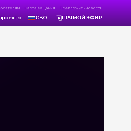
модателям
Карта вещания
Предложить новость
проекты
СВО
ПРЯМОЙ ЭФИР