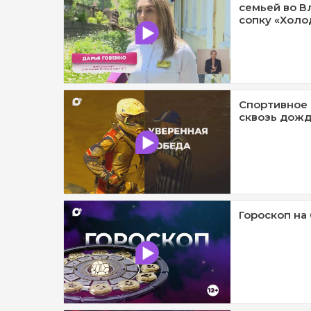
семьей во В
сопку «Холод
Спортивное 
сквозь дождь
Гороскоп на 