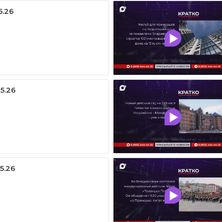
5.26
05.26
5.26