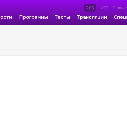
3:03
ОТВ
Рекла
ости
Программы
Тесты
Трансляции
Спец