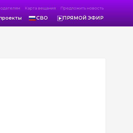
модателям
Карта вещания
Предложить новость
проекты
СВО
ПРЯМОЙ ЭФИР