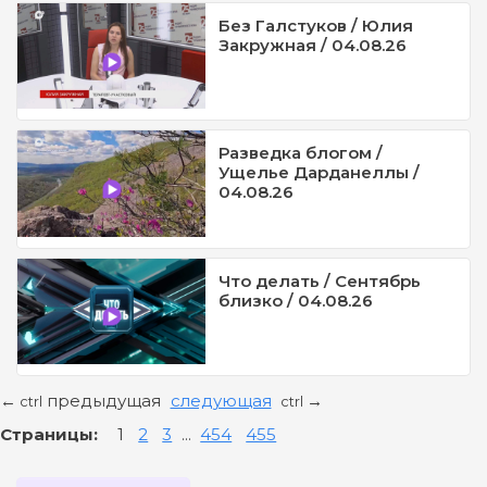
Без Галстуков / Юлия
Закружная / 04.08.26
Разведка блогом /
Ущелье Дарданеллы /
04.08.26
Что делать / Сентябрь
близко / 04.08.26
предыдущая
следующая
←
→
ctrl
ctrl
Страницы:
1
2
3
...
454
455