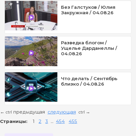
Без Галстуков / Юлия
Закружная / 04.08.26
Разведка блогом /
Ущелье Дарданеллы /
04.08.26
Что делать / Сентябрь
близко / 04.08.26
предыдущая
следующая
←
→
ctrl
ctrl
Страницы:
1
2
3
...
454
455