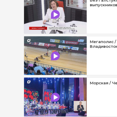
Без Галстук
выпускников
Мегаполис /
Владивосток 
Морская / Че