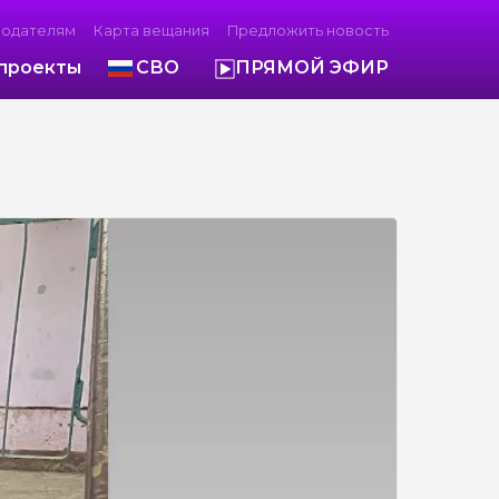
модателям
Карта вещания
Предложить новость
проекты
СВО
ПРЯМОЙ ЭФИР