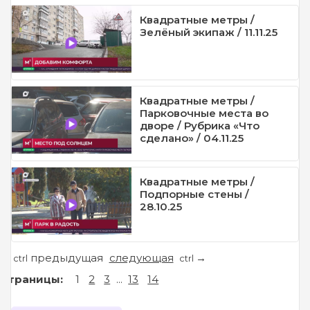
Квадратные метры /
Зелёный экипаж / 11.11.25
Квадратные метры /
Парковочные места во
дворе / Рубрика «Что
сделано» / 04.11.25
Квадратные метры /
Подпорные стены /
28.10.25
предыдущая
следующая
←
→
ctrl
ctrl
Страницы:
1
2
3
...
13
14