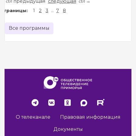
предыдущая
следующая
←
→
ctrl
ctrl
Страницы:
1
2
3
...
7
8
Все программы
О телеканале
Правовая информация
Документы