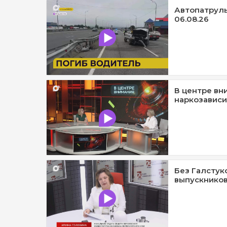
Автопатруль1
06.08.26
В центре вн
наркозависи
Без Галстук
выпускников