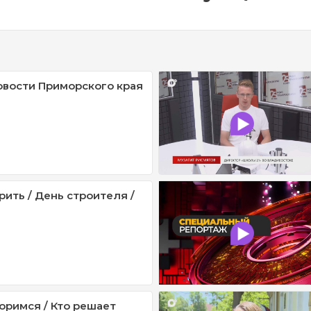
овости Приморского края
рить / День строителя /
оримся / Кто решает