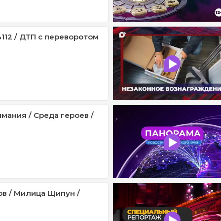
112 / ДТП с переворотом
мания / Среда героев /
ов / Милица Щипун /