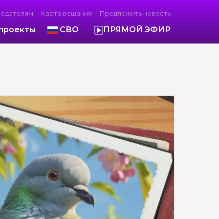
модателям
Карта вещания
Предложить новость
проекты
СВО
ПРЯМОЙ ЭФИР