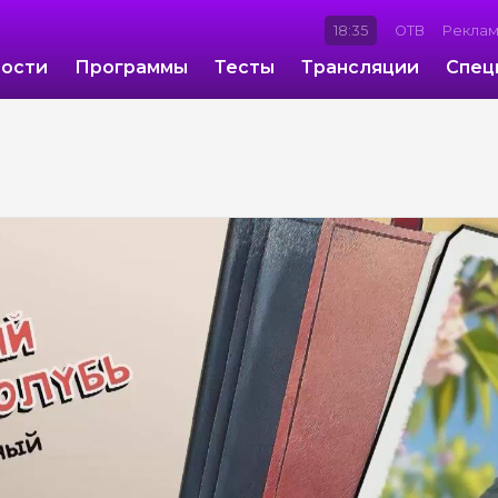
18:35
ОТВ
Рекла
ости
Программы
Тесты
Трансляции
Спец