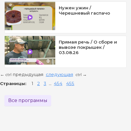
Нужен ужин /
Черешневый гаспачо
Прямая речь / О сборе и
вывозе покрышек /
03.08.26
предыдущая
следующая
←
→
ctrl
ctrl
Страницы:
1
2
3
...
454
455
Все программы