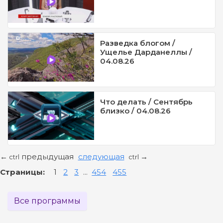
Разведка блогом /
Ущелье Дарданеллы /
04.08.26
Что делать / Сентябрь
близко / 04.08.26
предыдущая
следующая
←
→
ctrl
ctrl
Страницы:
1
2
3
...
454
455
Все программы