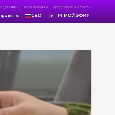
модателям
Карта вещания
Предложить новость
проекты
СВО
ПРЯМОЙ ЭФИР