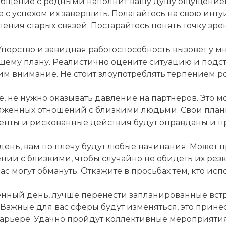
 общение с родными наполнит вашу душу ощущением
 с успехом их завершить. Полагайтесь на свою инт
ния старых связей. Постарайтесь понять точку зре
Упорство и завидная работоспособность вызовет у м
ашему плану. Реалистично оцените ситуацию и подс
 им внимание. Не стоит злоупотреблять терпением р
е, не нужно оказывать давление на партнёров. Это 
ряжённых отношений с близкими людьми. Свои планы
нты и рискованные действия будут оправданы и п
ень, вам по плечу будут любые начинания. Может 
нии с близкими, чтобы случайно не обидеть их резк
 могут обмануть. Откажите в просьбах тем, кто испо
ённый день, лучше перенести запланированные вст
 Важные для вас сферы будут изменяться, это прине
арьере. Удачно пройдут коллективные мероприятия