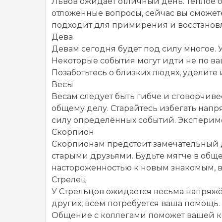
Львов ожидает отличный день. Тёплое
отложенные вопросы, сейчас вы сможете
подходит для примирения и восстановле
Дева
Девам сегодня будет под силу многое. 
Некоторые события могут идти не по в
Позаботьтесь о близких людях, уделите
Весы
Весам следует быть гибче и сговорчиве
общему делу. Старайтесь избегать нап
силу определённых событий. Экспериме
Скорпион
Скорпионам предстоит замечательный д
старыми друзьями. Будьте мягче в обще
настороженностью к новым знакомым, вас
Стрелец
У Стрельцов ожидается весьма напряж
других, всем потребуется ваша помощь.
Общение с коллегами поможет вашей к