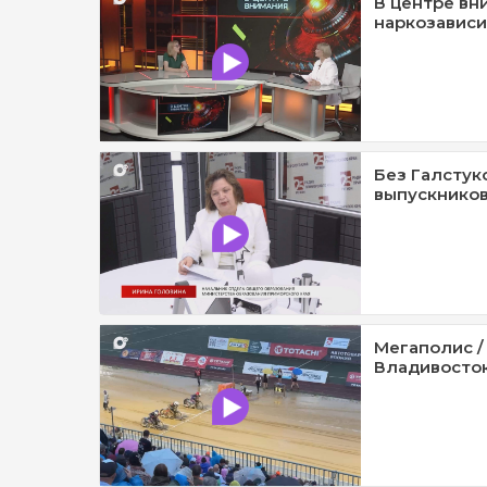
В центре вн
наркозависи
Без Галстук
выпускников
Мегаполис /
Владивосток 