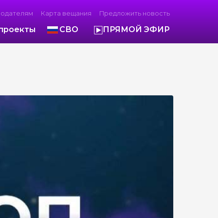
модателям
Карта вещания
Предложить новость
проекты
СВО
ПРЯМОЙ ЭФИР