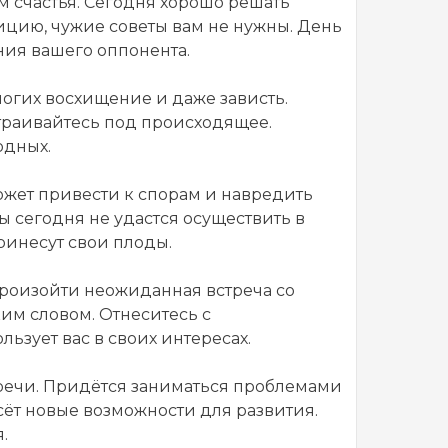
 счастья. Сегодня хорошо решать
уицию, чужие советы вам не нужны. День
ния вашего оппонента.
ногих восхищение и даже зависть.
траивайтесь под происходящее.
одных.
может привести к спорам и навредить
 сегодня не удастся осуществить в
ринесут свои плоды.
произойти неожиданная встреча со
им словом. Отнеситесь с
льзует вас в своих интересах.
речи. Придётся заниматься проблемами
сёт новые возможности для развития.
.