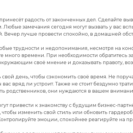
принесёт радость от законченных дел. Сделайте выв
. Любые замечания сегодня могут вызвать у вас всп
й. Вечер лучше провести спокойно, в домашней обст
юбые трудности и недопонимания, несмотря на кон
те много времени. При необходимости обратитесь за
ь окружающим своё мнение и доказывать правоту, в
вой день, чтобы сэкономить своё время. Не поруча
 вас вряд ли устроит. Также не стоит бездумно трат
ить родственников, они нуждаются в вашем вниман
гут привести к знакомству с будущим бизнес-партнёр
чтобы изменить свой стиль или обновить гардероб, 
Контролируйте эмоции, спокойнее реагируйте на п