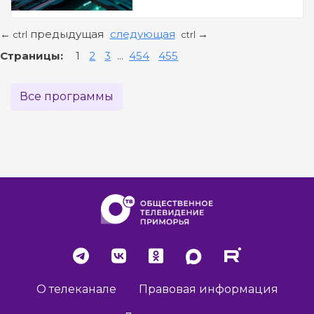
предыдущая
следующая
←
→
ctrl
ctrl
Страницы:
1
2
3
...
454
455
Все программы
О телеканале
Правовая информация