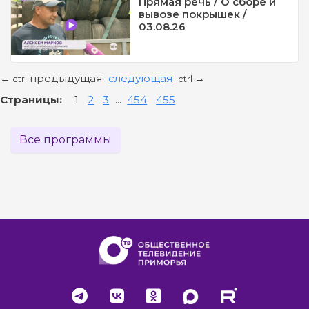
Прямая речь / О сборе и
вывозе покрышек /
03.08.26
предыдущая
следующая
←
→
ctrl
ctrl
Страницы:
1
2
3
...
454
455
Все программы