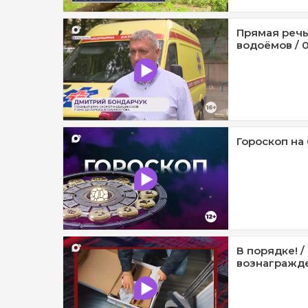
Прямая речь
водоёмов / 0
Гороскоп на 
В порядке! 
вознагражде