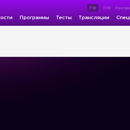
7:18
ОТВ
Рекла
ости
Программы
Тесты
Трансляции
Спец