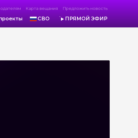
модателям
Карта вещания
Предложить новость
проекты
СВО
ПРЯМОЙ ЭФИР