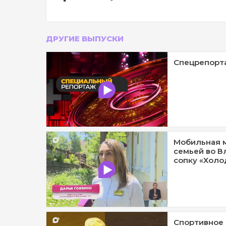
ДРУГИЕ ВЫПУСКИ
Спецрепорта
Мобильная м
семьей во В
сопку «Холод
Спортивное 