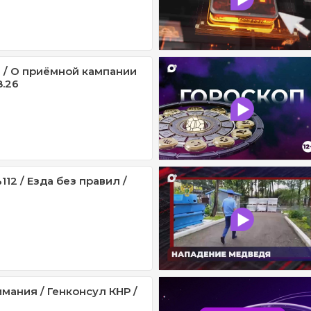
 / О приёмной кампании
8.26
12 / Езда без правил /
мания / Генконсул КНР /