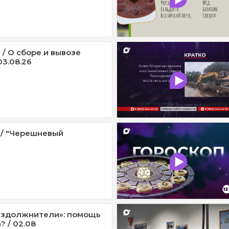
 / О сборе и вывозе
03.08.26
 / "Черешневый
аздолжнители»: помощь
 / 02.08