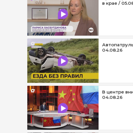
в крае / 05.0
Автопатруль1
04.08.26
В центре вни
04.08.26