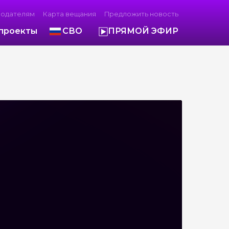
модателям
Карта вещания
Предложить новость
проекты
СВО
ПРЯМОЙ ЭФИР