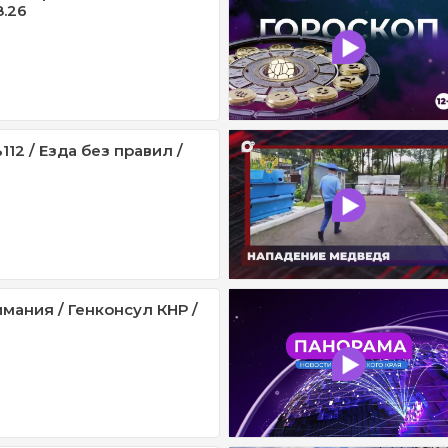
8.26
12 / Езда без правил /
мания / Генконсул КНР /