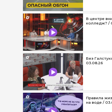
В центре вни
колледж? / 
Без Галстуко
03.08.26
Правила жиз
на воде / 03