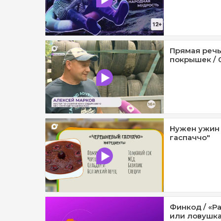
Прямая речь
покрышек / 
Нужен ужин
гаспаччо"
Финкод / «Р
или ловушка?