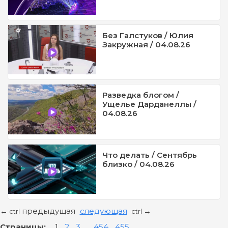
Без Галстуков / Юлия
Закружная / 04.08.26
Разведка блогом /
Ущелье Дарданеллы /
04.08.26
Что делать / Сентябрь
близко / 04.08.26
предыдущая
следующая
←
→
ctrl
ctrl
Страницы:
1
2
3
...
454
455