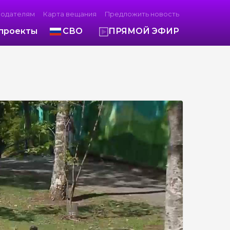
модателям
Карта вещания
Предложить новость
проекты
СВО
ПРЯМОЙ ЭФИР