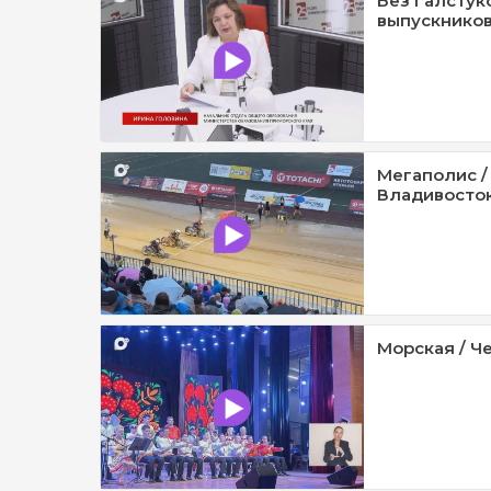
Без Галстук
выпускников
Мегаполис /
Владивосток 
Морская / Че