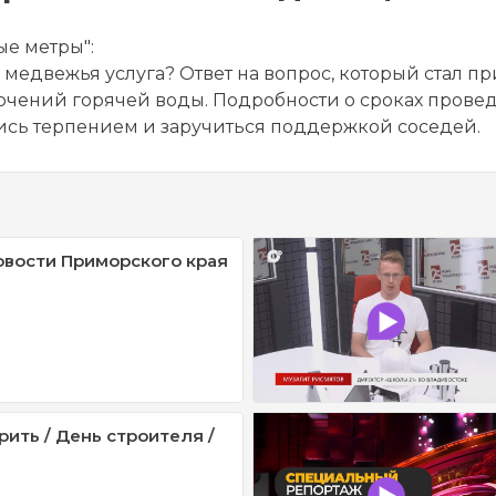
е метры":
 медвежья услуга? Ответ на вопрос, который стал 
ключений горячей воды. Подробности о сроках пров
стись терпением и заручиться поддержкой соседей.
овости Приморского края
рить / День строителя /