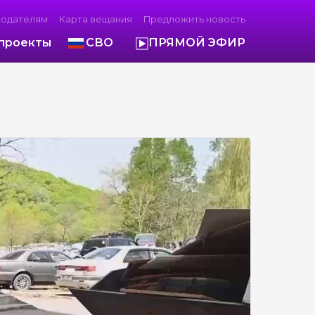
модателям
Карта вещания
Предложить новость
проекты
СВО
ПРЯМОЙ ЭФИР