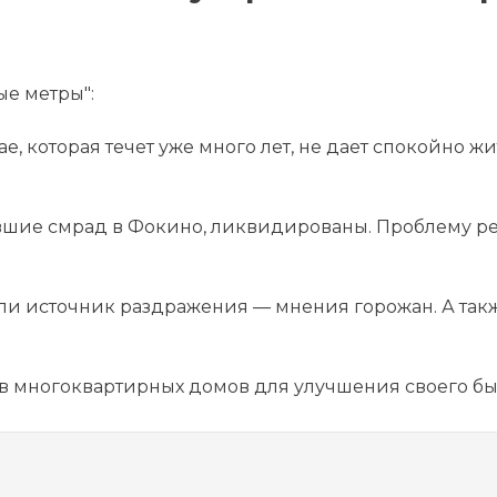
е метры":
ае, которая течет уже много лет, не дает спокойно 
авшие смрад в Фокино, ликвидированы. Проблему р
ли источник раздражения — мнения горожан. А также
ов многоквартирных домов для улучшения своего бы