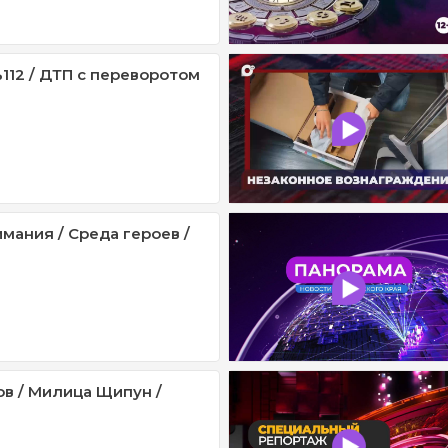
112 / ДТП с переворотом
мания / Среда героев /
ов / Милица Щипун /