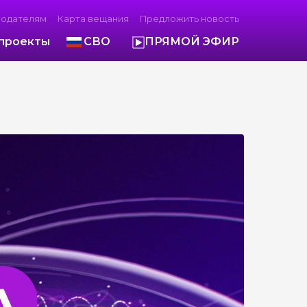
модателям
Карта вещания
Предложить новость
проекты
СВО
ПРЯМОЙ ЭФИР