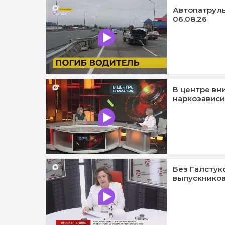
Автопатруль1
06.08.26
В центре вн
наркозависи
Без Галстук
выпускников