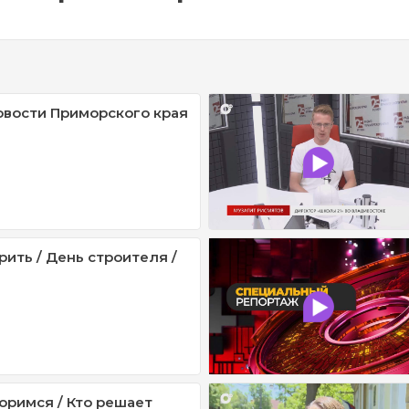
овости Приморского края
рить / День строителя /
оримся / Кто решает