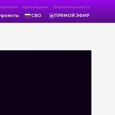
модателям
Карта вещания
Предложить новость
проекты
СВО
ПРЯМОЙ ЭФИР