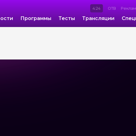
4:24
ОТВ
Рекла
ости
Программы
Тесты
Трансляции
Спец