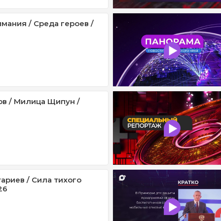
мания / Среда героев /
ов / Милица Щипун /
ариев / Сила тихого
26