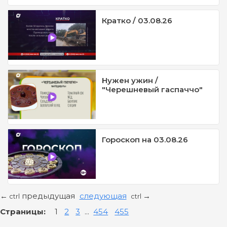
Кратко / 03.08.26
Нужен ужин /
"Черешневый гаспаччо"
Гороскоп на 03.08.26
предыдущая
следующая
←
→
ctrl
ctrl
Страницы:
1
2
3
...
454
455