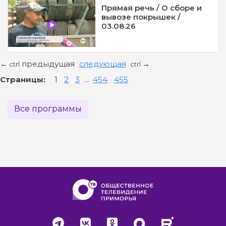
Прямая речь / О сборе и
вывозе покрышек /
03.08.26
предыдущая
следующая
←
→
ctrl
ctrl
Страницы:
1
2
3
...
454
455
Все программы