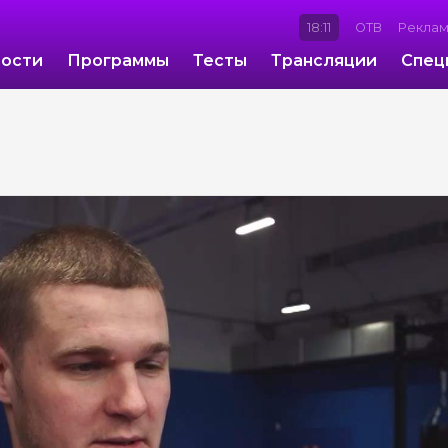
18:11
ОТВ
Рекла
ости
Программы
Тесты
Трансляции
Спец