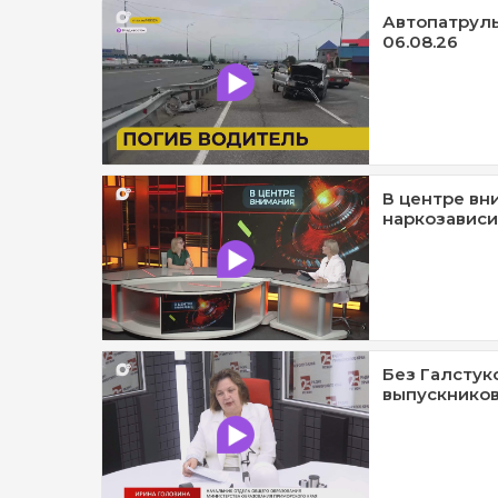
Автопатруль1
06.08.26
В центре вн
наркозависи
Без Галстук
выпускников