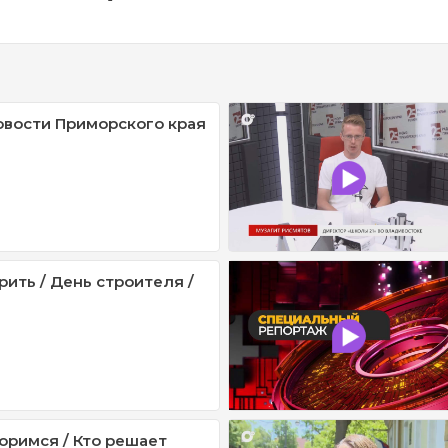
овости Приморского края
рить / День строителя /
оримся / Кто решает