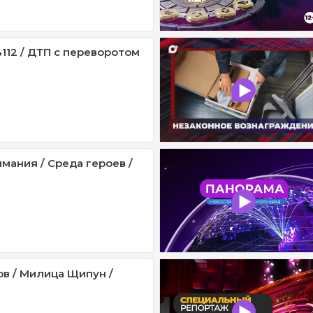
112 / ДТП с переворотом
мания / Среда героев /
ов / Милица Щипун /