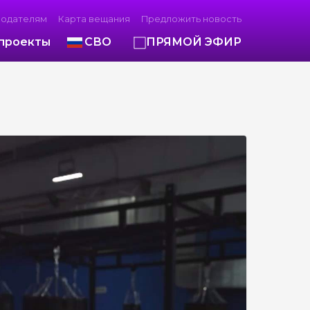
модателям
Карта вещания
Предложить новость
проекты
СВО
ПРЯМОЙ ЭФИР