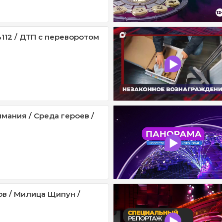
112 / ДТП с переворотом
мания / Среда героев /
ов / Милица Щипун /