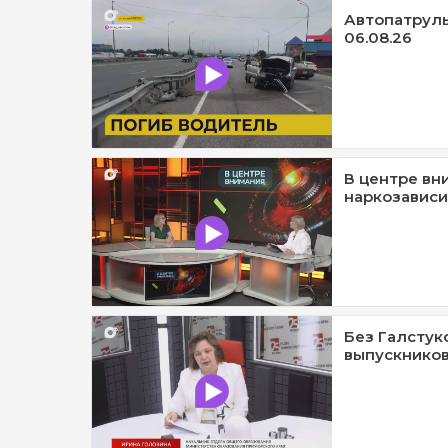
Автопатруль1
06.08.26
В центре вн
наркозависи
Без Галстук
выпускников