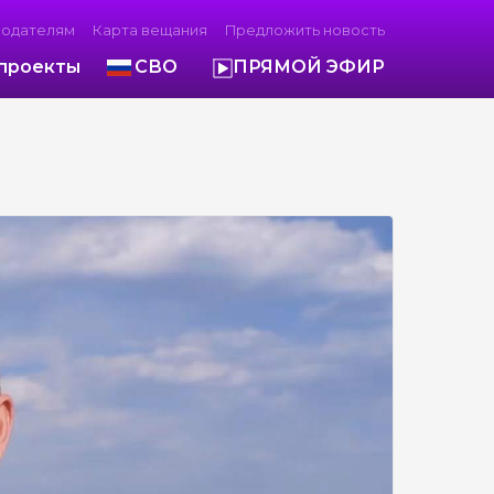
модателям
Карта вещания
Предложить новость
проекты
СВО
ПРЯМОЙ ЭФИР