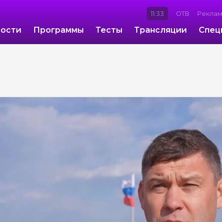
11:34
ОТВ
Рекла
ости
Программы
Тесты
Трансляции
Спец