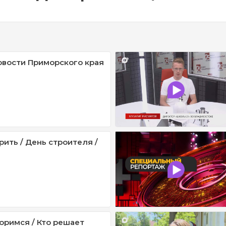
овости Приморского края
рить / День строителя /
оримся / Кто решает