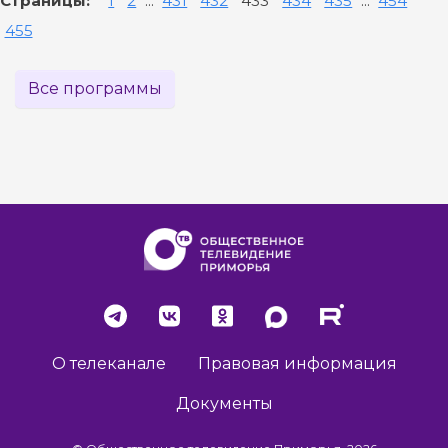
Страницы:
1
2
...
431
432
433
434
435
...
454
455
Все программы
О телеканале
Правовая информация
Документы