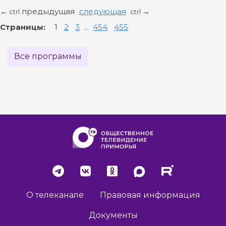
предыдущая
следующая
←
→
ctrl
ctrl
Страницы:
1
2
3
...
454
455
Все программы
О телеканале
Правовая информация
Документы