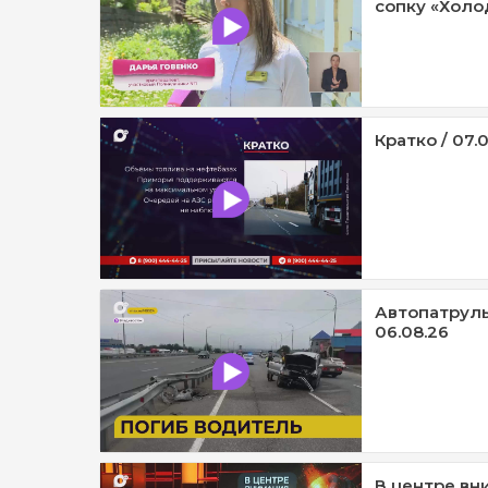
сопку «Холод
Кратко / 07.
Автопатруль1
06.08.26
В центре вн