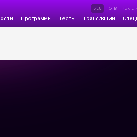
5:26
ОТВ
Рекла
ости
Программы
Тесты
Трансляции
Спец