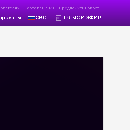
модателям
Карта вещания
Предложить новость
проекты
СВО
ПРЯМОЙ ЭФИР