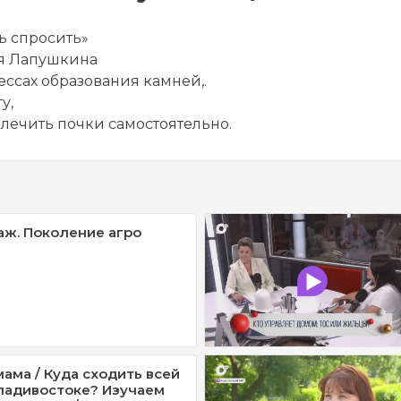
ь спросить»
ия Лапушкина
ессах образования камней,.
у,
 лечить почки самостоятельно.
ж. Поколение агро
ама / Куда сходить всей
ладивостоке? Изучаем