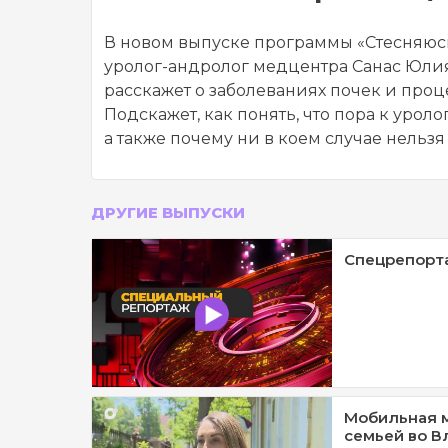
В новом выпуске программы «Стесняюс
уролог-андролог медцентра Санас Юл
расскажет о заболеваниях почек и проц
Подскажет, как понять, что пора к уролог
а также почему ни в коем случае нельзя
ДРУГИЕ ВЫПУСКИ
Спецрепорта
Мобильная м
семьей во В