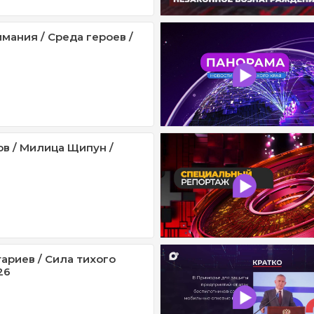
мания / Среда героев /
ов / Милица Щипун /
ариев / Сила тихого
26