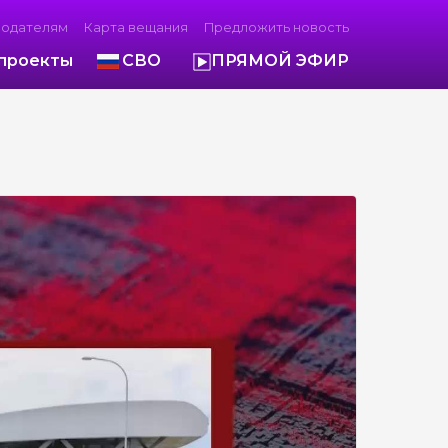
модателям
Карта вещания
Предложить новость
проекты
СВО
ПРЯМОЙ ЭФИР