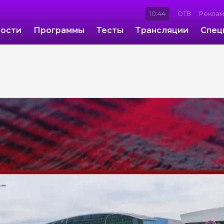
10:44
ОТВ
Рекла
ости
Программы
Тесты
Трансляции
Спец