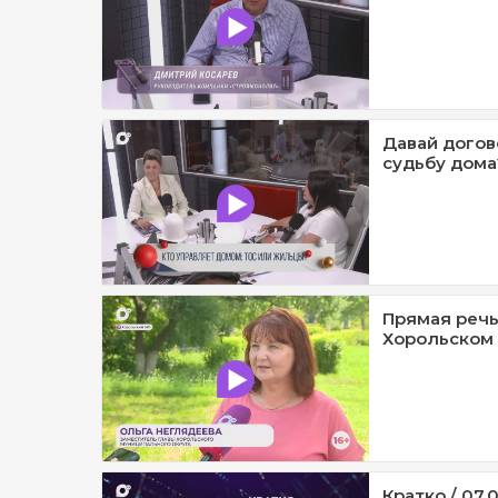
Давай догов
судьбу дома?
Прямая речь
Хорольском 
Кратко / 07.