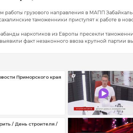
м работы грузового направления в МАПП Забайкаль
сахалинские таможенники приступят к работе в н
банды наркотиков из Европы пресекли таможенн
явили факт незаконного ввоза крупной партии в
овости Приморского края
рить / День строителя /