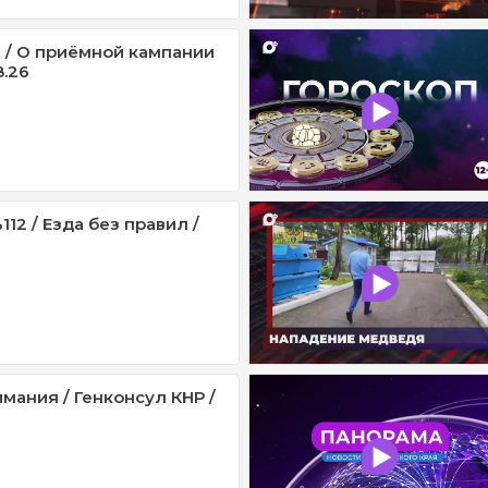
 / О приёмной кампании
8.26
12 / Езда без правил /
мания / Генконсул КНР /