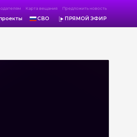
модателям
Карта вещания
Предложить новость
проекты
СВО
ПРЯМОЙ ЭФИР