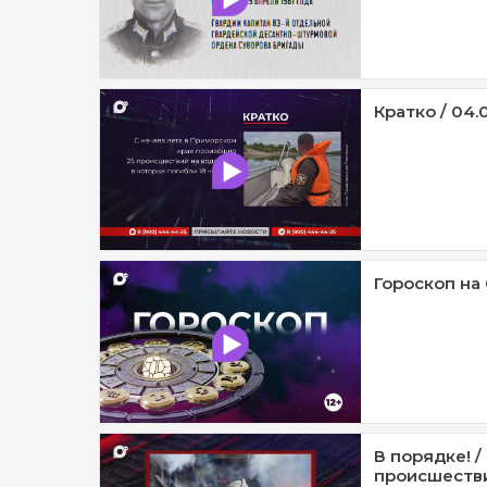
Кратко / 04.
Гороскоп на 
В порядке! 
происшестви