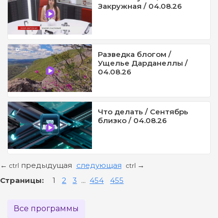
Закружная / 04.08.26
Разведка блогом /
Ущелье Дарданеллы /
04.08.26
Что делать / Сентябрь
близко / 04.08.26
предыдущая
следующая
←
→
ctrl
ctrl
Страницы:
1
2
3
...
454
455
Все программы