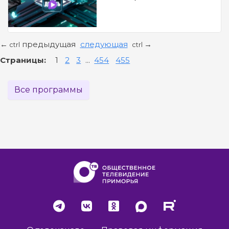
предыдущая
следующая
←
→
ctrl
ctrl
Страницы:
1
2
3
...
454
455
Все программы