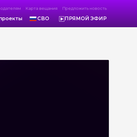
модателям
Карта вещания
Предложить новость
проекты
СВО
ПРЯМОЙ ЭФИР