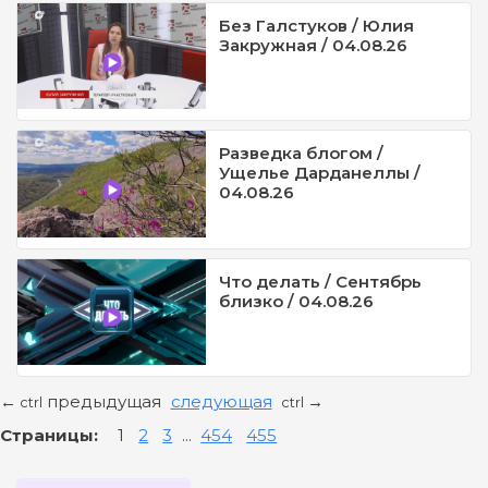
Без Галстуков / Юлия
Закружная / 04.08.26
Разведка блогом /
Ущелье Дарданеллы /
04.08.26
Что делать / Сентябрь
близко / 04.08.26
предыдущая
следующая
←
→
ctrl
ctrl
Страницы:
1
2
3
...
454
455