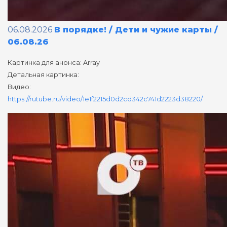
06.08.2026
В порядке! / Дети и чужие карты /
06.08.26
Картинка для анонса: Array
Детальная картинка:
Видео:
https://rutube.ru/video/1e1f2215d0d2cd342c741d2223d38220/