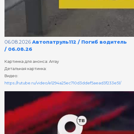
06.08.2026
Автопатруль112 / Погиб водитель
/ 06.08.26
Картинка для анонса: Array
Детальная картинка:
Видео:
https://rutube.ru/video/e1294a25ec710d3ddef5aead3f233e51/