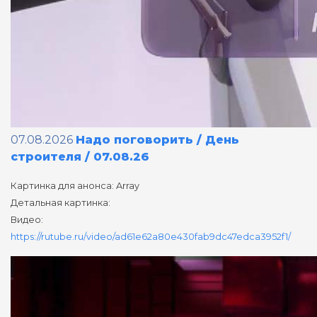
07.08.2026
Надо поговорить / День
строителя / 07.08.26
Картинка для анонса: Array
Детальная картинка:
Видео:
https://rutube.ru/video/ad61e62a80e430fab9dc47edca3952f1/