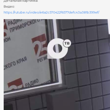
Детальная картинка:
Видео:
https://rutube.ru/video/e6a2c570422f6577defc43a381b399ef/