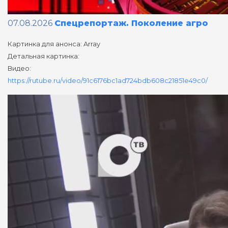
07.08.2026
Спецрепортаж. Поколение агро
Картинка для анонса: Array
Детальная картинка:
Видео:
https://rutube.ru/video/91c6176bc1ad724bdb608c21851e49c0/