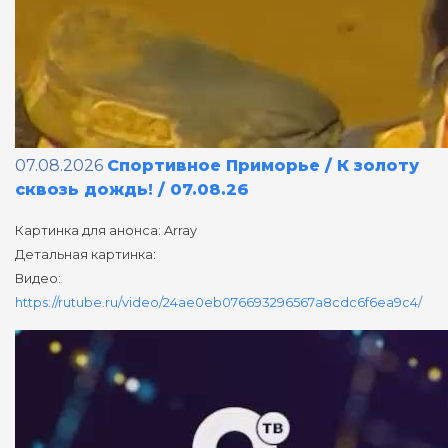
07.08.2026
Спортивное Приморье / К золоту
сквозь дождь! / 07.08.26
Картинка для анонса: Array
Детальная картинка:
Видео:
https://rutube.ru/video/24ae0eb076693296567a8cdc6f6ea9c4/