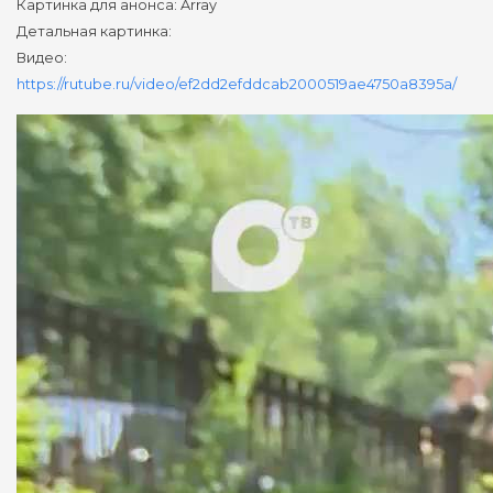
Картинка для анонса: Array
Детальная картинка:
Видео:
https://rutube.ru/video/ef2dd2efddcab2000519ae4750a8395a/