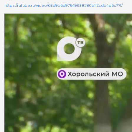
https://rutube.ru/video/63d9b6d97649938580b1f2cdb4d6c77f/