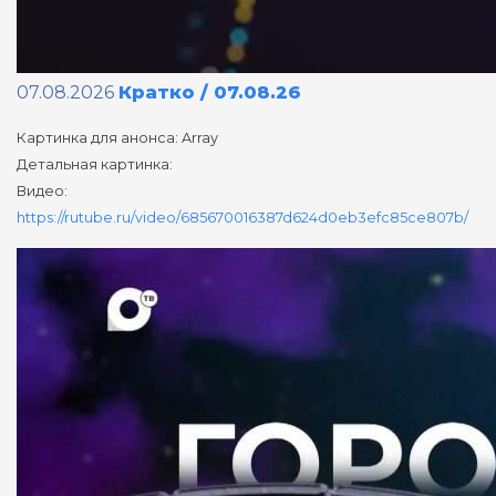
07.08.2026
Кратко / 07.08.26
Картинка для анонса: Array
Детальная картинка:
Видео:
https://rutube.ru/video/685670016387d624d0eb3efc85ce807b/