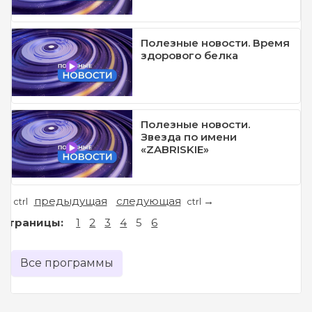
Полезные новости. Время
здорового белка
Полезные новости.
Звезда по имени
«ZABRISKIE»
предыдущая
следующая
←
→
ctrl
ctrl
Страницы:
1
2
3
4
5
6
Все программы