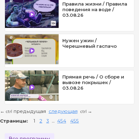
Правила жизни / Правила
поведения на воде /
03.08.26
Нужен ужин /
Черешневый гаспачо
Прямая речь / О сборе и
вывозе покрышек /
03.08.26
предыдущая
следующая
←
→
ctrl
ctrl
Страницы:
1
2
3
...
454
455
Все программы