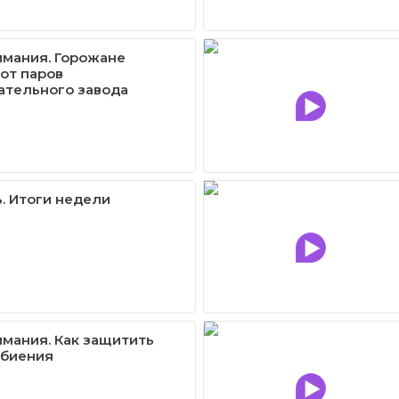
имания. Горожане
от паров
ательного завода
. Итоги недели
имания. Как защитить
збиения