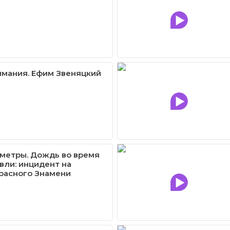
имания. Ефим Звеняцкий
метры. Дождь во время
вли: инцидент на
расного Знамени