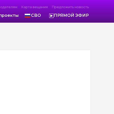
модателям
Карта вещания
Предложить новость
проекты
СВО
ПРЯМОЙ ЭФИР