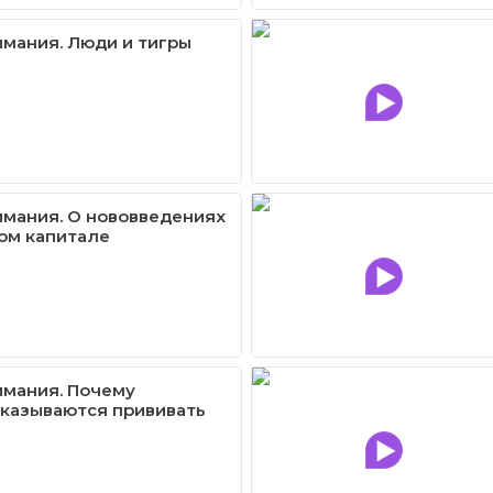
имания. Люди и тигры
имания. О нововведениях
ом капитале
имания. Почему
казываются прививать