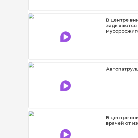
В центре вн
задыхаются 
мусоросжиг
Автопатруль
В центре вн
врачей от и