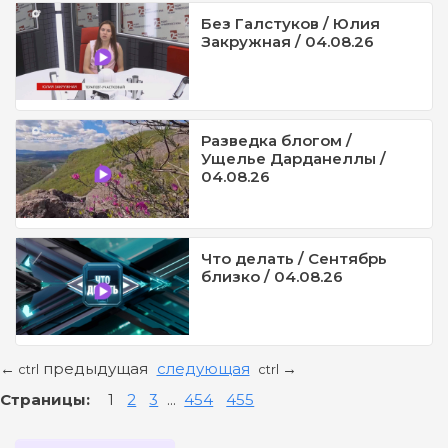
Без Галстуков / Юлия
Закружная / 04.08.26
Разведка блогом /
Ущелье Дарданеллы /
04.08.26
Что делать / Сентябрь
близко / 04.08.26
предыдущая
следующая
←
→
ctrl
ctrl
Страницы:
1
2
3
...
454
455