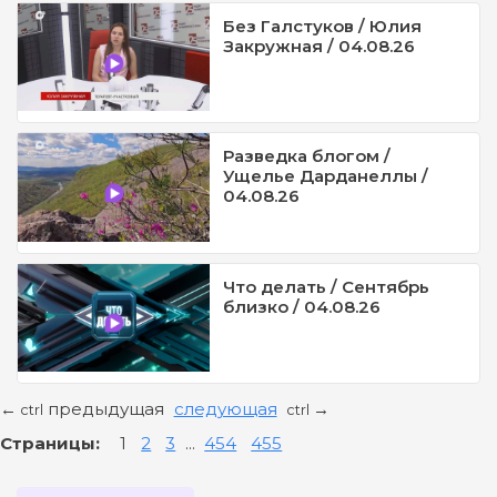
Без Галстуков / Юлия
Закружная / 04.08.26
Разведка блогом /
Ущелье Дарданеллы /
04.08.26
Что делать / Сентябрь
близко / 04.08.26
предыдущая
следующая
←
→
ctrl
ctrl
Страницы:
1
2
3
...
454
455