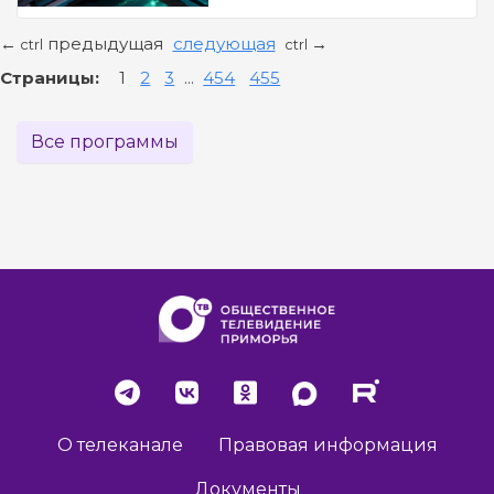
предыдущая
следующая
←
→
ctrl
ctrl
Страницы:
1
2
3
...
454
455
Все программы
О телеканале
Правовая информация
Документы