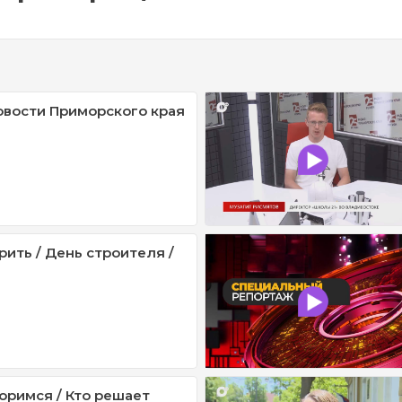
овости Приморского края
рить / День строителя /
оримся / Кто решает