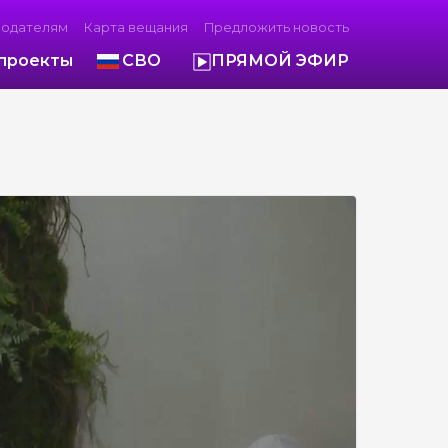
модателям
Карта вещания
Предложить новость
проекты
СВО
ПРЯМОЙ ЭФИР