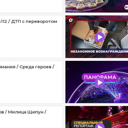
112 / ДТП с переворотом
мания / Среда героев /
ов / Милица Щипун /