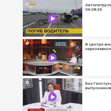
Автопатруль1
06.08.26
В центре вн
наркозависи
Без Галстук
выпускников