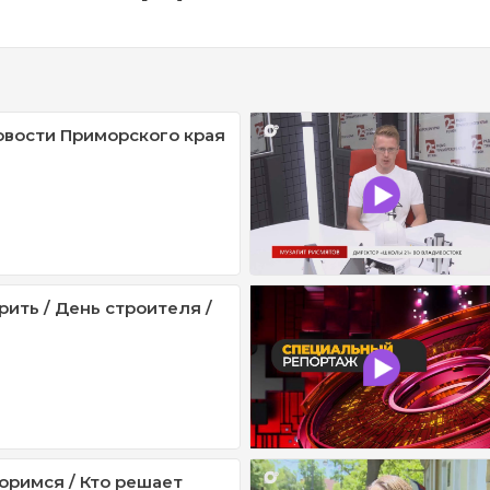
овости Приморского края
рить / День строителя /
оримся / Кто решает