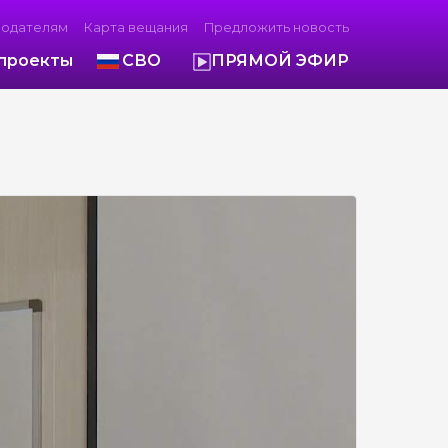
модателям
Карта вещания
Предложить новость
проекты
СВО
ПРЯМОЙ ЭФИР