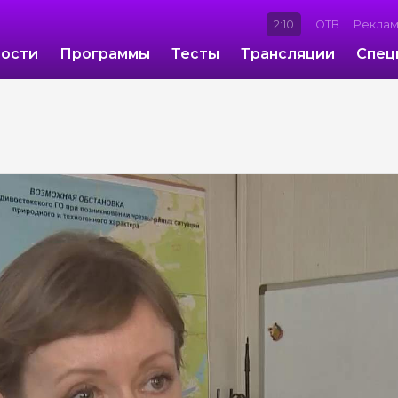
2:10
ОТВ
Рекла
ости
Программы
Тесты
Трансляции
Спец