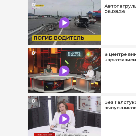
Автопатруль1
06.08.26
В центре вн
наркозависи
Без Галстук
выпускников