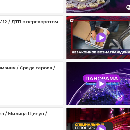
112 / ДТП с переворотом
мания / Среда героев /
ов / Милица Щипун /