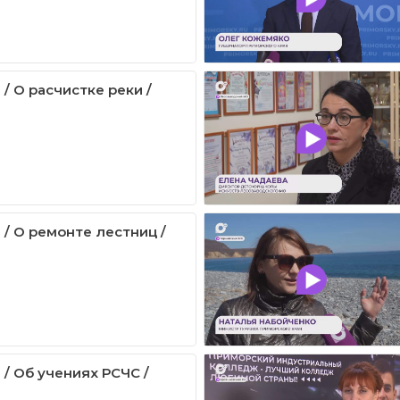
/ О расчистке реки /
 / О ремонте лестниц /
 / Об учениях РСЧС /