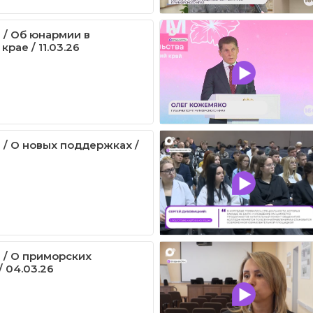
 / Об юнармии в
рае / 11.03.26
 / О новых поддержках /
 / О приморских
 04.03.26