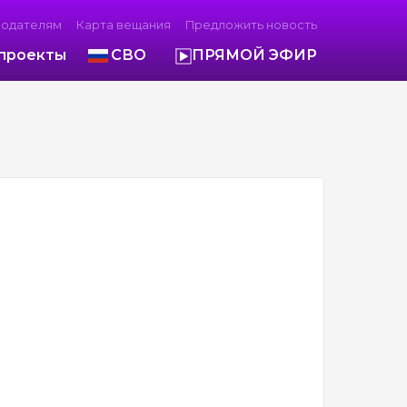
модателям
Карта вещания
Предложить новость
проекты
СВО
ПРЯМОЙ ЭФИР