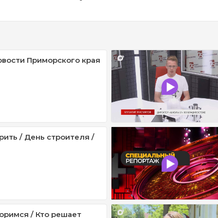
овости Приморского края
рить / День строителя /
оримся / Кто решает