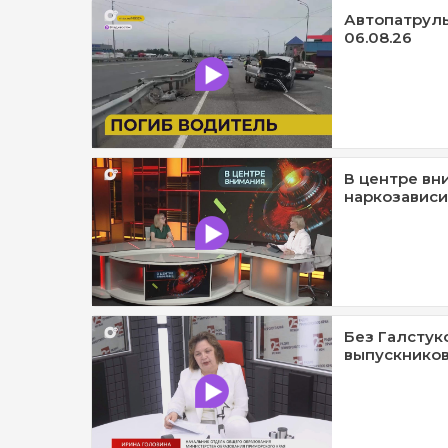
Автопатруль1
06.08.26
В центре вн
наркозависи
Без Галстук
выпускников