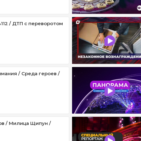
112 / ДТП с переворотом
мания / Среда героев /
ов / Милица Щипун /