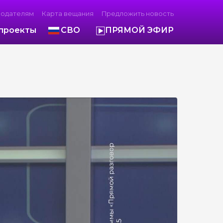
модателям
Карта вещания
Предложить новость
проекты
СВО
ПРЯМОЙ ЭФИР